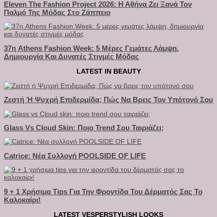
Eleven The Fashion Project 2026: Η Αθήνα Ζει Ξανά Τον
Παλμό Της Μόδας Στο Ζάππειο
37η Athens Fashion Week: 5 Μέρες Γεμάτες Λάμψη,
Δημιουργία Και Δυνατές Στιγμές Μόδας
LATEST IN BEAUTY
Ζεστή Ή Ψυχρή Επιδερμίδα; Πώς Να Βρεις Τον Υπότονό Σου
Glass Vs Cloud Skin: Ποιο Trend Σου Ταιριάζει;
Catrice: Νέα Συλλογή POOLSIDE OF LIFE
9 + 1 Χρήσιμα Tips Για Την Φροντίδα Του Δέρματός Σας Το
Καλοκαίρι!
LATEST VESPERSTYLISH LOOKS