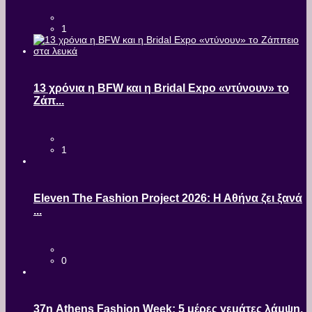
1
13 χρόνια η BFW και η Bridal Expo «ντύνουν» το
Ζάπ...
1
Eleven The Fashion Project 2026: Η Αθήνα ζει ξανά
...
0
37η Athens Fashion Week: 5 μέρες γεμάτες λάμψη,