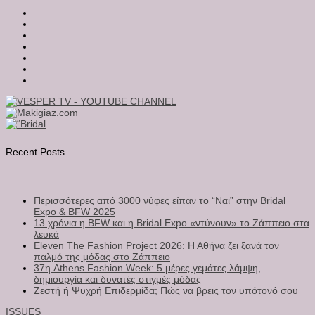
Recent Posts
Περισσότερες από 3000 νύφες είπαν το “Ναι” στην Bridal
Expo & BFW 2025
13 χρόνια η BFW και η Bridal Expo «ντύνουν» το Ζάππειο στα
λευκά
Eleven The Fashion Project 2026: Η Αθήνα ζει ξανά τον
παλμό της μόδας στο Ζάππειο
37η Athens Fashion Week: 5 μέρες γεμάτες λάμψη,
δημιουργία και δυνατές στιγμές μόδας
Ζεστή ή Ψυχρή Επιδερμίδα; Πώς να βρεις τον υπότονό σου
ISSUES