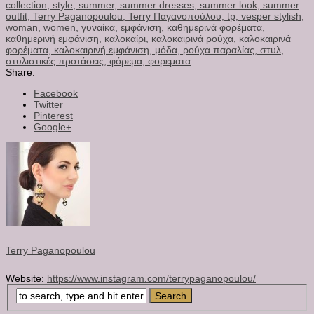
collection,
style,
summer,
summer dresses,
summer look,
summer
outfit,
Terry Paganopoulou,
Terry Παγανοπούλου,
tp,
vesper stylish,
woman,
women,
γυναίκα,
εμφάνιση,
καθημερινά φορέματα,
καθημερινή εμφάνιση,
καλοκαίρι,
καλοκαιρινά ρούχα,
καλοκαιρινά
φορέματα,
καλοκαιρινή εμφάνιση,
μόδα,
ρούχα παραλίας,
στυλ,
στυλιστικές προτάσεις,
φόρεμα,
φορεματα
Share:
Facebook
Twitter
Pinterest
Google+
Terry Paganopoulou
Website:
https://www.instagram.com/terrypaganopoulou/