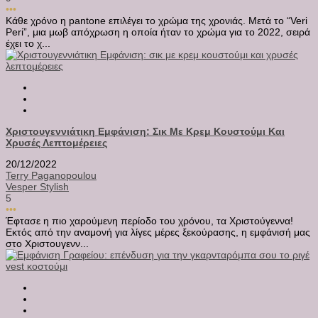
•••
Κάθε χρόνο η pantone επιλέγει το χρώμα της χρονιάς. Μετά το “Veri
Peri”, μια μωβ απόχρωση η οποία ήταν το χρώμα για το 2022, σειρά
έχει το χ...
Χριστουγεννιάτικη Εμφάνιση: Σικ Με Κρεμ Κουστούμι Και
Χρυσές Λεπτομέρειες
20/12/2022
Terry Paganopoulou
Vesper Stylish
5
•••
Έφτασε η πιο χαρούμενη περίοδο του χρόνου, τα Χριστούγεννα!
Εκτός από την αναμονή για λίγες μέρες ξεκούρασης, η εμφάνισή μας
στο Χριστουγενν...