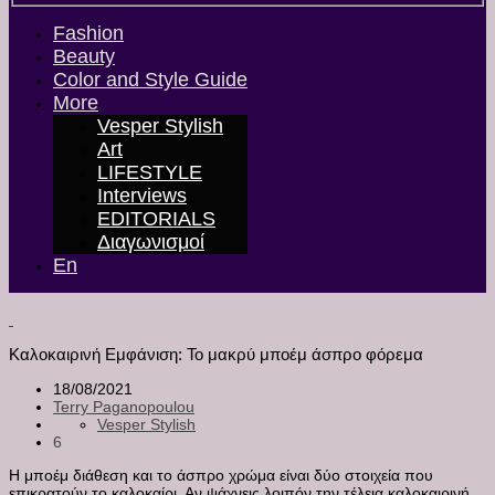
Fashion
Beauty
Color and Style Guide
More
Vesper Stylish
Art
LIFESTYLE
Interviews
EDITORIALS
Διαγωνισμοί
En
Καλοκαιρινή Εμφάνιση: Το μακρύ μποέμ άσπρο φόρεμα
18/08/2021
Terry Paganopoulou
Vesper Stylish
6
Η μποέμ διάθεση και το άσπρο χρώμα είναι δύο στοιχεία που
επικρατούν το καλοκαίρι. Αν ψάχνεις λοιπόν την τέλεια καλοκαιρινή