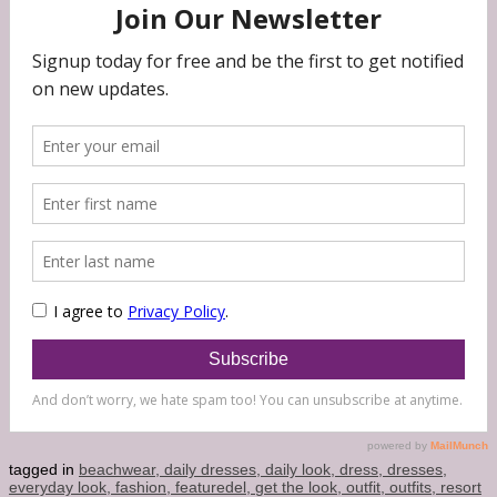
tagged in
beachwear,
daily dresses,
daily look,
dress,
dresses,
everyday look,
fashion,
featuredel,
get the look,
outfit,
outfits,
resort