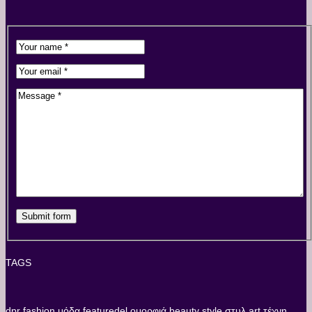
TAGS
dpr
fashion
μόδα
featuredel
ομορφιά
beauty
style
στυλ
art
τέχνη