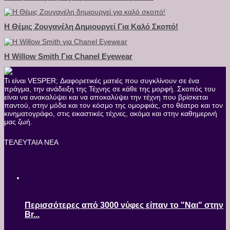
Η Θέμις Ζουγανέλη Δημιουργεί Για Καλό Σκοπό!
Η Willow Smith Για Chanel Eyewear
Τι είναι VESPER; Διαφορετικές ματιές που συγκλίνουν σε ένα
πράγμα, την ανάδειξη της Τέχνης σε κάθε της μορφή. Σκοπός του
είναι να ανακαλύψει και να αποκαλύψει την τέχνη που βρίσκεται
παντού, στην μόδα και τον κόσμο της ομορφιάς, στο θέατρο και τον
κινηματογράφο, στις εικαστικές τέχνες, ακόμα και στην καθημερινή
μας ζωή.
ΤΕΛΕΥΤΑΙΑ ΝΕΑ
Περισσότερες από 3000 νύφες είπαν το "Ναι" στην
Br...