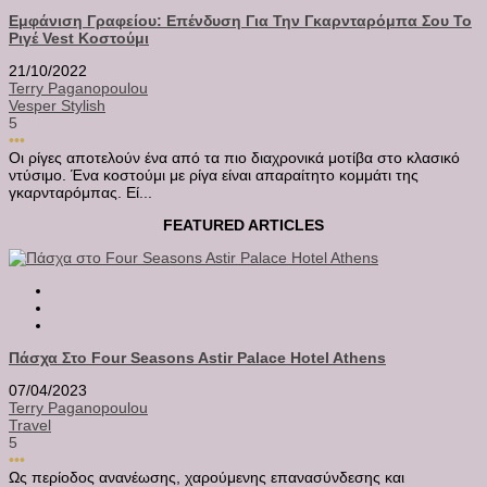
Εμφάνιση Γραφείου: Επένδυση Για Την Γκαρνταρόμπα Σου Το
Ριγέ Vest Κοστούμι
21/10/2022
Terry Paganopoulou
Vesper Stylish
5
•••
Οι ρίγες αποτελούν ένα από τα πιο διαχρονικά μοτίβα στο κλασικό
ντύσιμο. Ένα κοστούμι με ρίγα είναι απαραίτητο κομμάτι της
γκαρνταρόμπας. Εί...
FEATURED ARTICLES
Πάσχα Στο Four Seasons Astir Palace Hotel Athens
07/04/2023
Terry Paganopoulou
Travel
5
•••
Ως περίοδος ανανέωσης, χαρούμενης επανασύνδεσης και