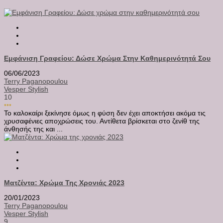
Εμφάνιση Γραφείου: Δώσε Χρώμα Στην Καθημερινότητά Σου
06/06/2023
Terry Paganopoulou
Vesper Stylish
10
•••
Το καλοκαίρι ξεκίνησε όμως η φύση δεν έχει αποκτήσει ακόμα τις
χρυσαφένιες αποχρώσεις του. Αντίθετα βρίσκεται στο ζενίθ της
άνθησής της και ...
Ματζέντα: Χρώμα Της Χρονιάς 2023
20/01/2023
Terry Paganopoulou
Vesper Stylish
9