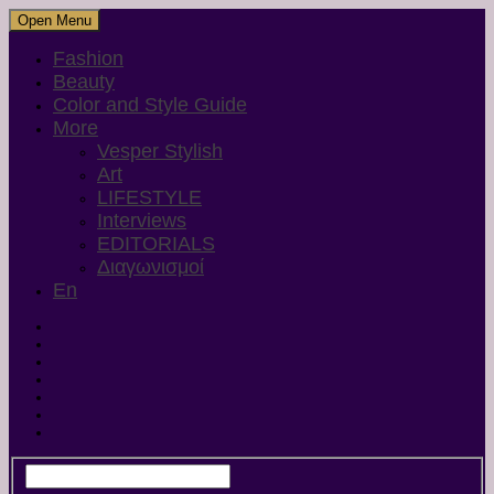
Open Menu
Fashion
Beauty
Color and Style Guide
More
Vesper Stylish
Art
LIFESTYLE
Interviews
EDITORIALS
Διαγωνισμοί
En