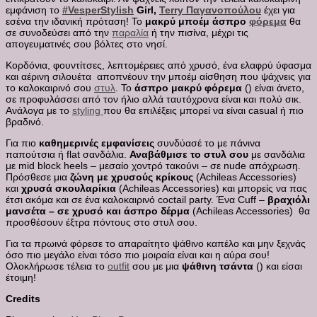
εμφάνιση το
#VesperStylish
Girl,
Terry Παγανοπούλου
έχει για
εσένα την ιδανική πρόταση! Το
μακρύ μποέμ άσπρο
φόρεμα
θα
σε συνοδεύσει από την
παραλία
ή την πισίνα, μέχρι τις
απογευματινές σου βόλτες στο νησί.
Κορδόνια, φουντίτσες, λεπτομέρειες από χρυσό, ένα ελαφρύ ύφασμα
και αέρινη σιλουέτα
αποπνέουν την μποέμ αίσθηση που ψάχνεις για
το καλοκαιρινό σου
στυλ
. Το
άσπρο μακρύ φόρεμα
() είναι άνετο,
σε προφυλάσσει από τον ήλιο αλλά ταυτόχρονα είναι και πολύ σικ.
Ανάλογα με το
styling
που θα επιλέξεις μπορεί να είναι casual ή πιο
βραδινό.
Για πιο
καθημερινές εμφανίσεις
συνδύασέ το με πάνινα
παπούτσια ή flat σανδάλια.
Αναβάθμισε το στυλ σου
με σανδάλια
με mid block heels – μεσαίο χοντρό τακούνι – σε nude απόχρωση.
Πρόσθεσε μια
ζώνη με χρυσούς κρίκους
(Achileas Accessories)
και
χρυσά σκουλαρίκια
(Achileas Accessories) και μπορείς να πας
έτσι ακόμα και σε ένα καλοκαιρινό coctail party. Ένα
Cuff –
βραχιόλι
μανσέτα – σε χρυσό και άσπρο δέρμα
(Achileas Accessories) θα
προσθέσουν έξτρα πόντους στο στυλ σου.
Για τα πρωινά φόρεσε το απαραίτητο ψάθινο καπέλο και μην ξεχνάς
όσο πιο μεγάλο είναι τόσο πιο μοιραία είναι και η αύρα σου!
Ολοκλήρωσε τέλεια το
outfit
σου με μια
ψάθινη τσάντα
() και είσαι
έτοιμη!
Credits