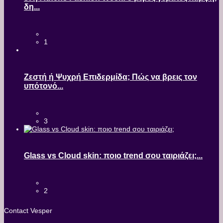
δη...
1
Ζεστή ή Ψυχρή Επιδερμίδα; Πώς να βρεις τον
υπότονό...
3
Glass vs Cloud skin: ποιο trend σου ταιριάζει;...
2
Contact Vesper