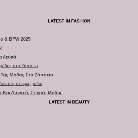
LATEST IN FASHION
po & BFW 2025
α Λευκά
ό Της Μόδας Στο Ζάππειο
α Και Δυνατές Στιγμές Μόδας
LATEST IN BEAUTY