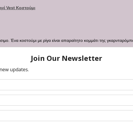
γέ Vest Κοστούμι
σιμο. Ένα κοστούμι με ρίγα είναι απαραίτητο κομμάτι της γκαρνταρόμπας