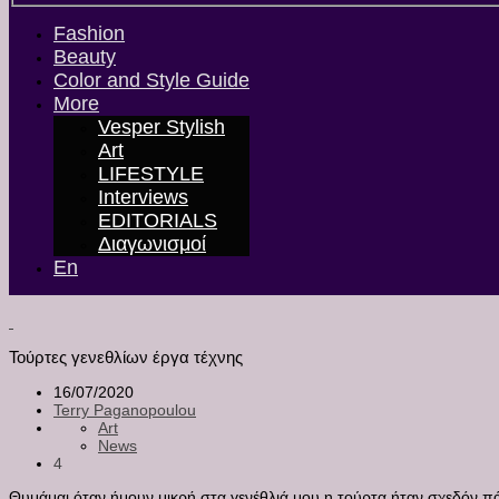
Fashion
Beauty
Color and Style Guide
More
Vesper Stylish
Art
LIFESTYLE
Interviews
EDITORIALS
Διαγωνισμοί
En
Τούρτες γενεθλίων έργα τέχνης
16/07/2020
Terry Paganopoulou
Art
News
4
Θυμάμαι όταν ήμουν μικρή στα γενέθλιά μου η τούρτα ήταν σχεδόν πάν