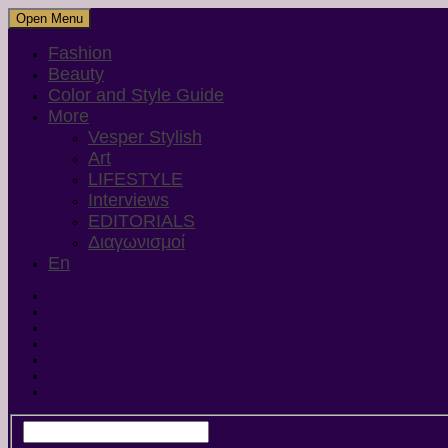
Open Menu
Fashion
Beauty
Color and Style Guide
More
Vesper Stylish
Art
LIFESTYLE
Interviews
EDITORIALS
Διαγωνισμοί
En