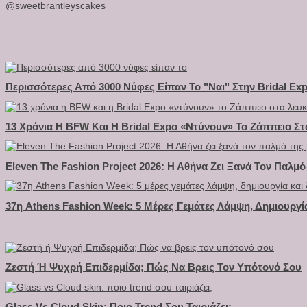
@sweetbrantleyscakes
Περισσότερες Από 3000 Νύφες Είπαν Το "Ναι" Στην Bridal Ex
13 Χρόνια Η BFW Και Η Bridal Expo «ντύνουν» Το Ζάππειο Στ
Eleven The Fashion Project 2026: Η Αθήνα Ζει Ξανά Τον Παλμ
37η Athens Fashion Week: 5 Μέρες Γεμάτες Λάμψη, Δημιουργί
Ζεστή Ή Ψυχρή Επιδερμίδα; Πώς Να Βρεις Τον Υπότονό Σου
Glass Vs Cloud Skin: Ποιο Trend Σου Ταιριάζει;