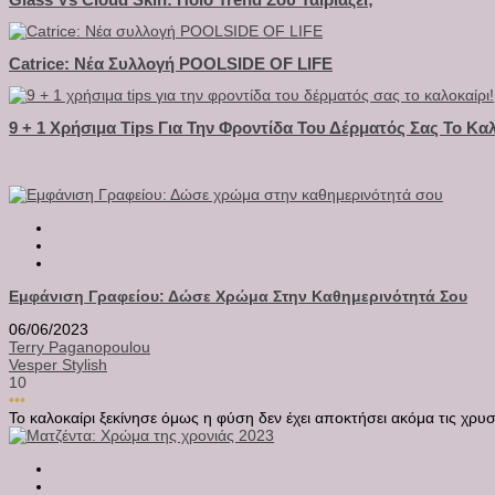
Catrice: Νέα Συλλογή POOLSIDE OF LIFE
9 + 1 Χρήσιμα Tips Για Την Φροντίδα Του Δέρματός Σας Το Καλ
Εμφάνιση Γραφείου: Δώσε Χρώμα Στην Καθημερινότητά Σου
06/06/2023
Terry Paganopoulou
Vesper Stylish
10
•••
Το καλοκαίρι ξεκίνησε όμως η φύση δεν έχει αποκτήσει ακόμα τις χρυσα