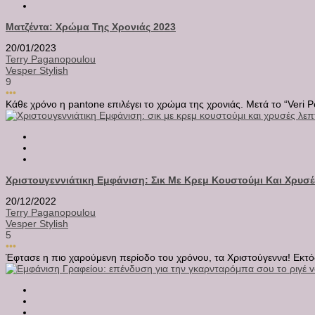
Ματζέντα: Χρώμα Της Χρονιάς 2023
20/01/2023
Terry Paganopoulou
Vesper Stylish
9
•••
Κάθε χρόνο η pantone επιλέγει το χρώμα της χρονιάς. Μετά το “Veri Pe
Χριστουγεννιάτικη Εμφάνιση: Σικ Με Κρεμ Κουστούμι Και Χρυσέ
20/12/2022
Terry Paganopoulou
Vesper Stylish
5
•••
Έφτασε η πιο χαρούμενη περίοδο του χρόνου, τα Χριστούγεννα! Εκτός