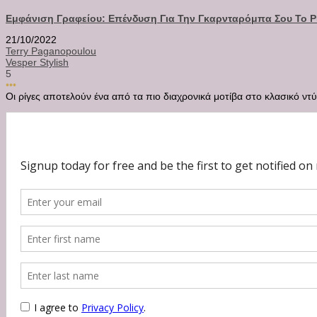
Εμφάνιση Γραφείου: Επένδυση Για Την Γκαρνταρόμπα Σου Το Ρι
21/10/2022
Terry Paganopoulou
Vesper Stylish
5
•••
Οι ρίγες αποτελούν ένα από τα πιο διαχρονικά μοτίβα στο κλασικό ντύ