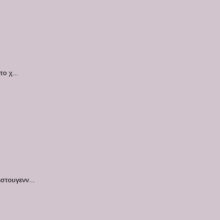
ο χ...
στουγενν...